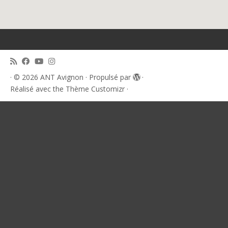
·
© 2026
ANT Avignon
·
Propulsé par
·
Réalisé avec the
Thème Customizr
·