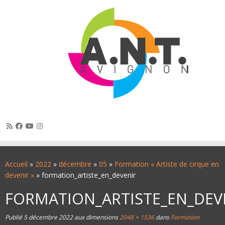
Passer
au
Accueil
»
2022
»
décembre
»
05
»
Formation « Artiste de cirque en
contenu
devenir »
»
formation_artiste_en_devenir
FORMATION_ARTISTE_EN_DEV
Publié
5 décembre 2022
aux dimensions
2048 × 1536
dans
Formation