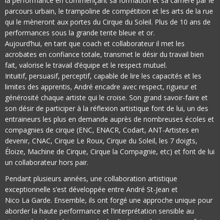
la performance en commençant sa formation et sa carrière par le
parcours urbain, le trampoline de compétition et les arts de la rue
qui le mèneront aux portes du Cirque du Soleil. Plus de 10 ans de
performances sous la grande tente bleue et or.
Aujourd’hui, en tant que coach et collaborateur il met les
acrobates en confiance totale, transmet le désir du travail bien
fait, valorise le travail d’équipe et le respect mutuel.
Intuitif, persuasif, perceptif, capable de lire les capacités et les
limites des apprentis, André encadre avec respect, rigueur et
générosité chaque artiste qui le croise. Son grand savoir-faire et
son désir de participer à la réflexion artistique font de lui, un des
entraineurs les plus en demande auprès de nombreuses écoles et
compagnies de cirque (ENC, ENACR, Codart, ANT-Artistes en
devenir, CNAC, Cirque Le Roux, Cirque du Soleil, les 7 doigts,
Éloize, Machine de Cirque, Cirque la Compagnie, etc) et font de lui
un collaborateur hors pair.
Pendant plusieurs années, une collaboration artistique
exceptionnelle s’est développée entre André St-Jean et
Nico La Garde. Ensemble, ils ont forgé une approche unique pour
aborder la haute performance et l’interprétation sensible au