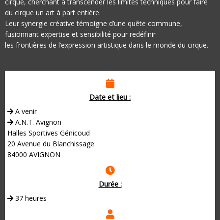
cirque, cherchant à transcender les limites techniques pour faire
du cirque un art à part entière.
Leur synergie créative témoigne d’une quête commune,
fusionnant expertise et sensibilité pour redéfinir
les frontières de l’expression artistique dans le monde du cirque.
Date et lieu :
A venir
A.N.T. Avignon
Halles Sportives Génicoud
20 Avenue du Blanchissage
84000 AVIGNON
Durée :
37 heures