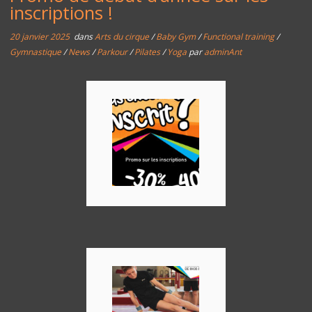
inscriptions !
20 janvier 2025
dans
Arts du cirque
/
Baby Gym
/
Functional training
/
Gymnastique
/
News
/
Parkour
/
Pilates
/
Yoga
par
adminAnt