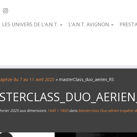
LES UNIVERS DE L’A.N.T.
L’A.N.T. AVIGNON
PREST
apèze du 7 au 11 avril 2025
»
masterClass_duo_aerien_RS
STERCLASS_DUO_AERIEN
évrier 2025
aux dimensions
1440 × 1800
dans
Masterclass Duo aérien trapèze du