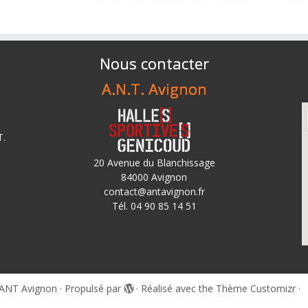
Nous contacter
A.N.T. Avignon
T.
20 Avenue du Blanchissage
84000 Avignon
contact@antavignon.fr
Tél. 04 90 85 14 51
ANT Avignon
·
Propulsé par
·
Réalisé avec the
Thème Customizr
·