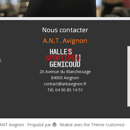
Nous contacter
A.N.T. Avignon
T.
20 Avenue du Blanchissage
84000 Avignon
contact@antavignon.fr
Tél. 04 90 85 14 51
ANT Avignon
·
Propulsé par
·
Réalisé avec the
Thème Customizr
·