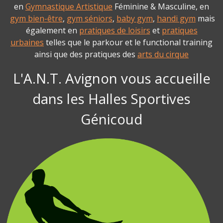
en
Gymnastique Artistique
Féminine & Masculine, en
gym bien-être
,
gym séniors
,
baby gym
,
handi gym
mais
également en
pratiques de loisirs
et
pratiques
urbaines
telles que le parkour et le functional training
ainsi que des pratiques des
arts du cirque
L'A.N.T. Avignon vous accueille
dans les Halles Sportives
Génicoud