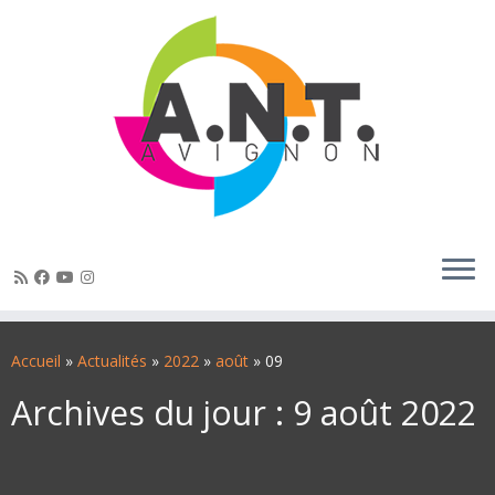
Passer
au
Accueil
»
Actualités
»
2022
»
août
»
09
contenu
Archives du jour :
9 août 2022