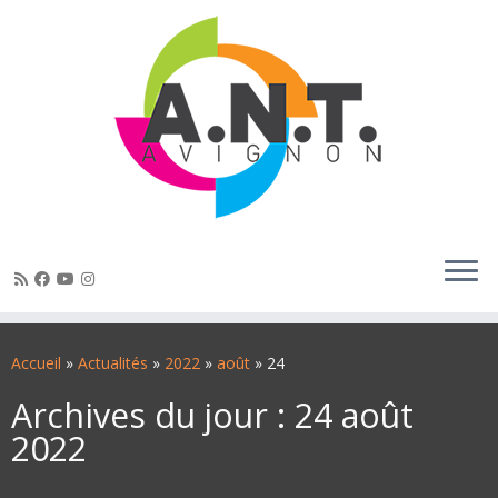
Passer
au
Accueil
»
Actualités
»
2022
»
août
»
24
contenu
Archives du jour :
24 août
2022