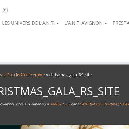
LES UNIVERS DE L’A.N.T.
L’A.N.T. AVIGNON
PREST
tmas Gala le 20 décembre
»
christmas_gala_RS_site
RISTMAS_GALA_RS_SITE
novembre 2024
aux dimensions
1440 × 1572
dans
L’ANT fait son Christmas Gala