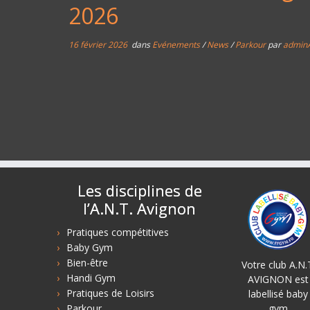
2026
16 février 2026
dans
Evénements
/
News
/
Parkour
par
admin
Les disciplines de
l’A.N.T. Avignon
Pratiques compétitives
Baby Gym
Bien-être
Votre club A.N.
Handi Gym
AVIGNON est
Pratiques de Loisirs
labellisé baby
Parkour
gym