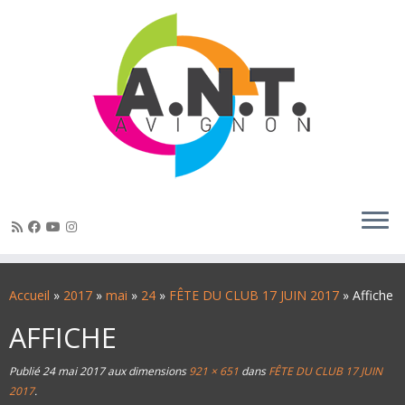
Passer
au
Accueil
»
2017
»
mai
»
24
»
FÊTE DU CLUB 17 JUIN 2017
»
Affiche
contenu
AFFICHE
Publié
24 mai 2017
aux dimensions
921 × 651
dans
FÊTE DU CLUB 17 JUIN
2017
.