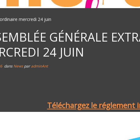
rdinaire mercredi 24 juin
SEMBLÉE GÉNÉRALE EXTR
RCREDI 24 JUIN
26
dans
News
par
adminAnt
Téléchargez le réglement 