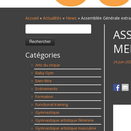
Accueil
»
Actualités
»
News
»
Assemblée Générale extrao
Rechercher :
AS
ME
Catégories
24 juin 20
Arts du cirque
Baby Gym
bien-être
Evénements
Formation
Functional training
Gymnastique
Gymnastique artistique féminine
Gymnastique artistique masculine