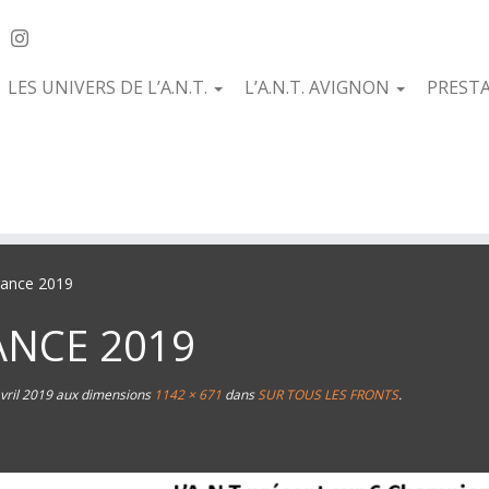
LES UNIVERS DE L’A.N.T.
L’A.N.T. AVIGNON
PREST
rance 2019
ANCE 2019
vril 2019
aux dimensions
1142 × 671
dans
SUR TOUS LES FRONTS
.