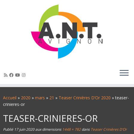
Passer
au
Accueil
»
2020
»
mars
»
21
»
Teaser Crinières D’Or 2020
»
teaser-
contenu
crinieres-or
TEASER-CRINIERES-OR
Publié
17 juin 2020
aux dimensions
1448 × 782
dans
Teaser Crinières D’Or