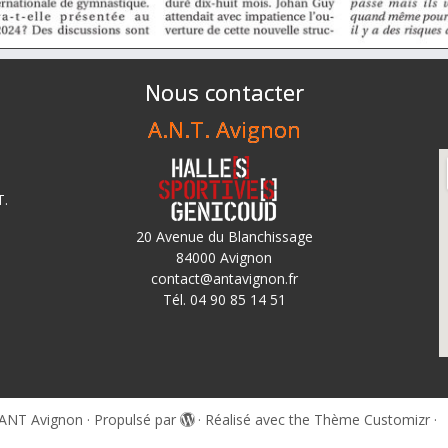
Nous contacter
A.N.T. Avignon
T.
20 Avenue du Blanchissage
84000 Avignon
contact@antavignon.fr
Tél. 04 90 85 14 51
ANT Avignon
·
Propulsé par
·
Réalisé avec the
Thème Customizr
·