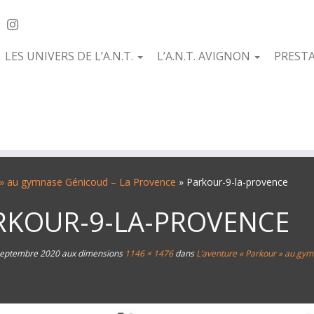
LES UNIVERS DE L’A.N.T.
L’A.N.T. AVIGNON
PREST
r » au gymnase Génicoud – La Provence
»
Parkour-9-la-provence
RKOUR-9-LA-PROVENCE
septembre 2020
aux dimensions
1146 × 1476
dans
L’aventure « Parkour » au gy