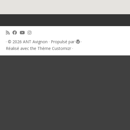
·
© 2026
ANT Avignon
·
Propulsé par
·
Réalisé avec the
Thème Customizr
·