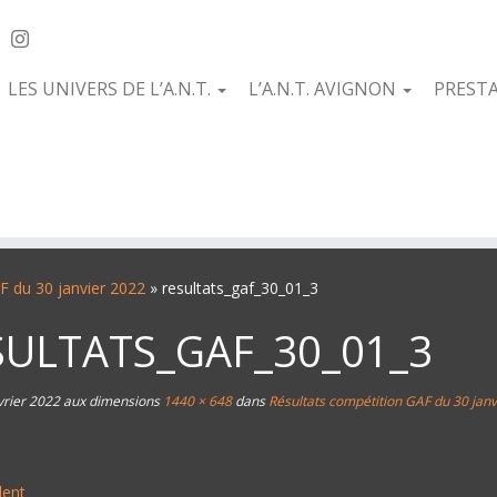
LES UNIVERS DE L’A.N.T.
L’A.N.T. AVIGNON
PREST
F du 30 janvier 2022
»
resultats_gaf_30_01_3
SULTATS_GAF_30_01_3
vrier 2022
aux dimensions
1440 × 648
dans
Résultats compétition GAF du 30 janv
dent