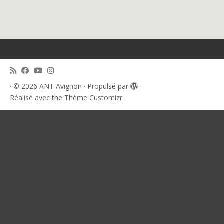
·
© 2026
ANT Avignon
·
Propulsé par
·
Réalisé avec the
Thème Customizr
·