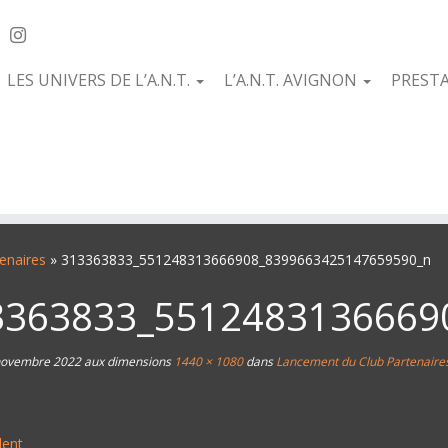
LES UNIVERS DE L’A.N.T.
L’A.N.T. AVIGNON
PREST
enaires
»
313363833_551248313666908_8399663425147659590_n
3363833_5512483136669
novembre 2022
aux dimensions
1440 × 1080
dans
Lancement du Club Partenaire
dent