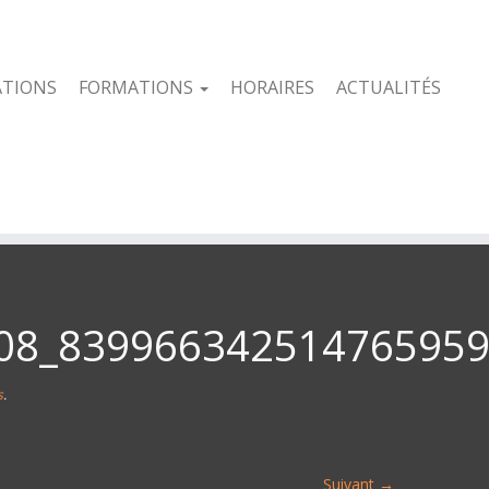
ATIONS
FORMATIONS
HORAIRES
ACTUALITÉS
08_83996634251476595
s
.
Suivant →