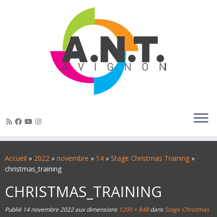
Passer
au
Accueil
»
2022
»
novembre
»
14
»
Stage Christmas Training
»
contenu
christmas_training
CHRISTMAS_TRAINING
Publié
14 novembre 2022
aux dimensions
1200 × 848
dans
Stage Christmas