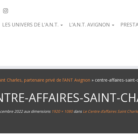
LES UNIVERS DE L’A.N.T.
L’A.N.T. AVIGNON
PREST
aint Charles, partenaire privé de l’ANT Avignon
»
centre-affaires-saint-
NTRE-AFFAIRES-SAINT-CH
écembre 2022
aux dimensions
1920 × 1080
dans
Le Centre d’affaires Saint Charl