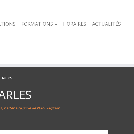
ATIONS
FORMATIONS
HORAIRES
ACTUALITÉS
charles
ARLES
es, partenaire privé de l’ANT Avignon
.