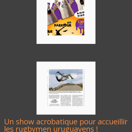
Un show acrobatique pour accueillir
les rugbymen uruguayens !