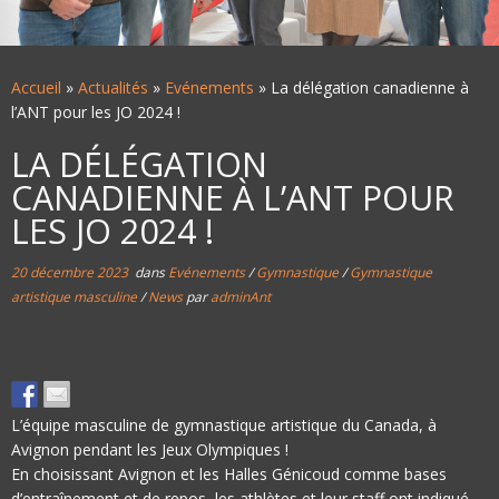
Accueil
»
Actualités
»
Evénements
»
La délégation canadienne à
l’ANT pour les JO 2024 !
LA DÉLÉGATION
CANADIENNE À L’ANT POUR
LES JO 2024 !
20 décembre 2023
dans
Evénements
/
Gymnastique
/
Gymnastique
artistique masculine
/
News
par
adminAnt
L’équipe masculine de gymnastique artistique du Canada, à
Avignon pendant les Jeux Olympiques !
En choisissant Avignon et les Halles Génicoud comme bases
d’entraînement et de repos, les athlètes et leur staff ont indiqué