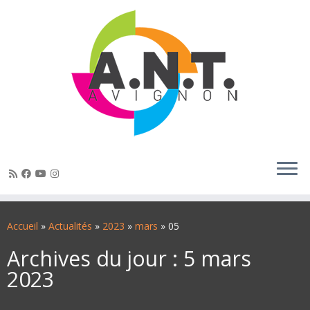
Passer
au
Accueil
»
Actualités
»
2023
»
mars
»
05
contenu
Archives du jour :
5 mars
2023