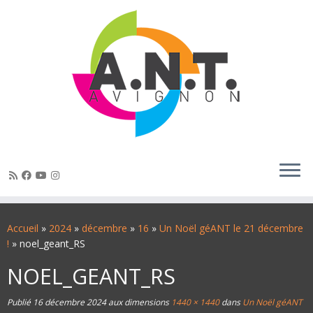
Passer
au
Accueil
»
2024
»
décembre
»
16
»
Un Noël géANT le 21 décembre
contenu
!
»
noel_geant_RS
NOEL_GEANT_RS
Publié
16 décembre 2024
aux dimensions
1440 × 1440
dans
Un Noël géANT