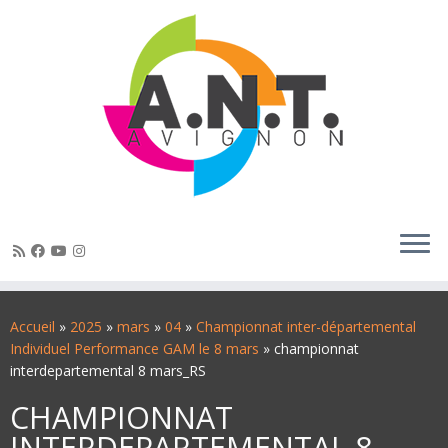
Passer
au
Accueil
»
2025
»
mars
»
04
»
Championnat inter-départemental
contenu
Individuel Performance GAM le 8 mars
»
championnat
interdepartemental 8 mars_RS
CHAMPIONNAT
INTERDEPARTEMENTAL 8