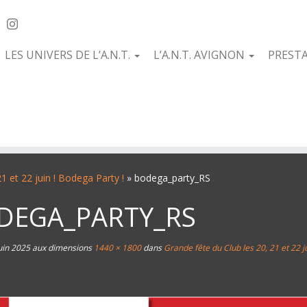
LES UNIVERS DE L’A.N.T.
L’A.N.T. AVIGNON
PREST
1 et 22 juin ! Bodega Party !
»
bodega_party_RS
DEGA_PARTY_RS
uin 2025
aux dimensions
1440 × 1800
dans
Grande fête du Club les 20, 21 et 22 ju