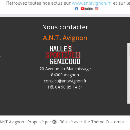
Nous contacter
A.N.T. Avignon
T.
20 Avenue du Blanchissage
84000 Avignon
contact@antavignon.fr
Tél. 04 90 85 14 51
ANT Avignon
·
Propulsé par
·
Réalisé avec the
Thème Customizr
·