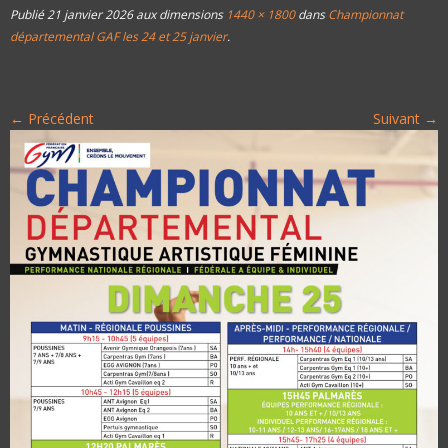
Publié
21 janvier 2026
aux dimensions
1440 × 1800
dans
Championnat
départemental GAF les 24 et 25 janvier
.
← Précédent
Suivant →