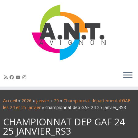
Passer
au
Accueil
»
2026
»
janvier
»
20
»
Championnat départemental GAF
contenu
les 24 et 25 janvier
»
championnat dep GAF 24 25 janvier_RS3
CHAMPIONNAT DEP GAF 24
25 JANVIER_RS3