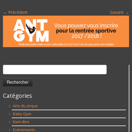
← Précédent
Suivant →
Rechercher :
Catégories
Arts du cirque
Baby Gym
bien-être
Evénements