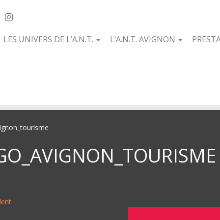
LES UNIVERS DE L’A.N.T.
L’A.N.T. AVIGNON
PREST
ignon_tourisme
GO_AVIGNON_TOURISME
dent