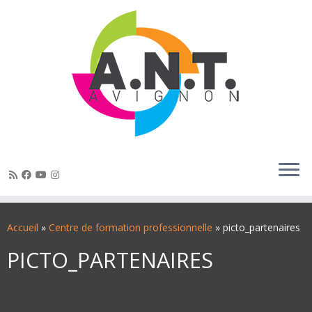
Passer
au
Accueil
»
Centre de formation professionnelle
»
picto_partenaires
contenu
PICTO_PARTENAIRES