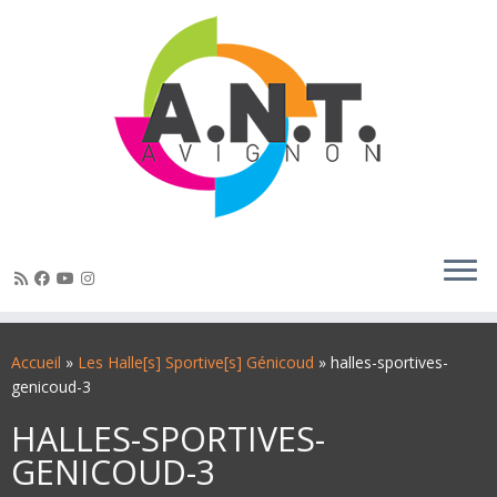
Passer
au
Accueil
»
Les Halle[s] Sportive[s] Génicoud
»
halles-sportives-
contenu
genicoud-3
HALLES-SPORTIVES-
GENICOUD-3