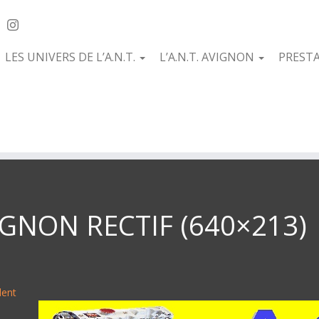
LES UNIVERS DE L’A.N.T.
L’A.N.T. AVIGNON
PREST
IGNON RECTIF (640×213)
dent