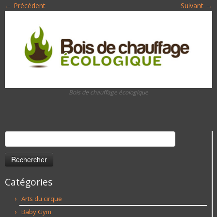
← Précédent
Suivant →
Bois de chauffage écologique
Rechercher :
Catégories
Arts du cirque
Baby Gym