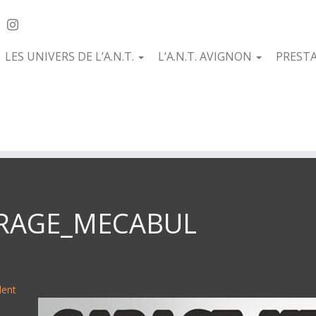
LES UNIVERS DE L’A.N.T.
L’A.N.T. AVIGNON
PREST
RAGE_MECABUL
dent