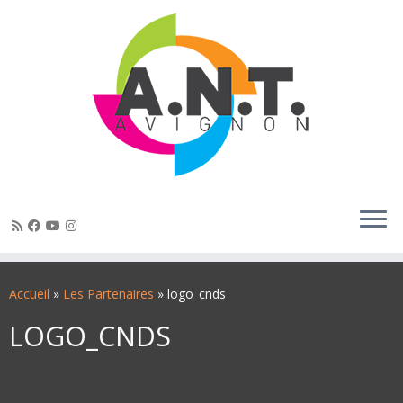
Passer
au
Accueil
»
Les Partenaires
»
logo_cnds
contenu
LOGO_CNDS