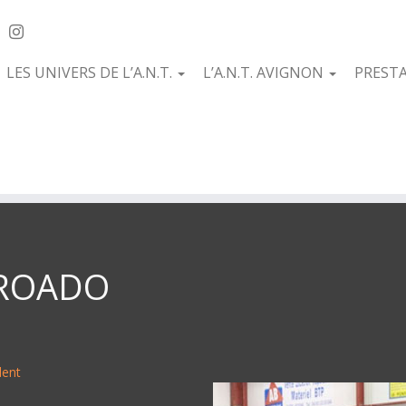
LES UNIVERS DE L’A.N.T.
L’A.N.T. AVIGNON
PREST
ROADO
dent