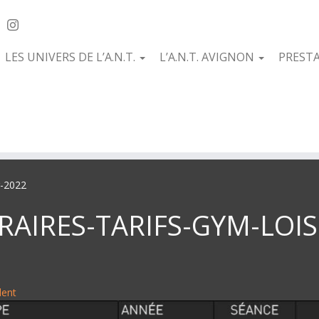
LES UNIVERS DE L’A.N.T.
L’A.N.T. AVIGNON
PREST
r-2022
RAIRES-TARIFS-GYM-LOIS
dent