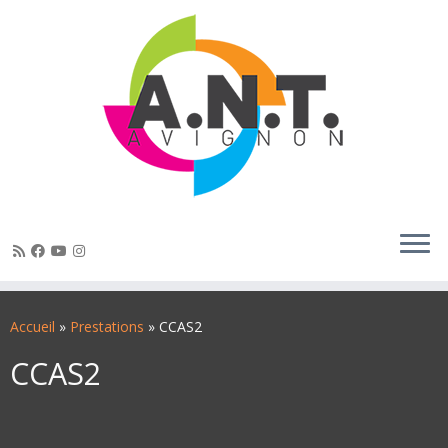
Passer
au
Accueil
»
Prestations
»
CCAS2
contenu
CCAS2