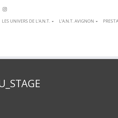
LES UNIVERS DE L’A.N.T.
L’A.N.T. AVIGNON
PREST
SU_STAGE