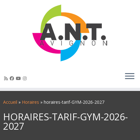
Passer
au
Accueil
»
Horaires
»
horaires-tarif-GYM-2026-2027
contenu
HORAIRES-TARIF-GYM-2026-
2027