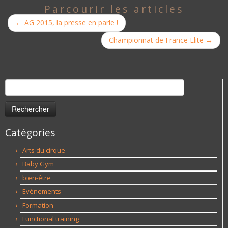
Parcourir les articles
←
AG 2015, la presse en parle !
Championnat de France Elite
→
Rechercher :
Catégories
Arts du cirque
Baby Gym
bien-être
Evénements
Formation
Functional training