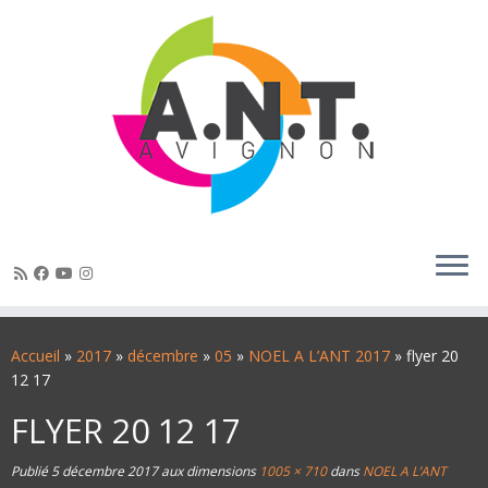
Passer
au
Accueil
»
2017
»
décembre
»
05
»
NOEL A L’ANT 2017
»
flyer 20
contenu
12 17
FLYER 20 12 17
Publié
5 décembre 2017
aux dimensions
1005 × 710
dans
NOEL A L’ANT