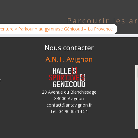
Parcourir les ar
venture « Parkour » au gymnase Génicoud – La Provence
Nous contacter
A.N.T. Avignon
T.
20 Avenue du Blanchissage
84000 Avignon
contact@antavignon.fr
Tél. 04 90 85 14 51