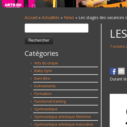
Accueil
»
Actualités
»
News
»
Les stages des vacances d
Rechercher :
LE
7 octobre 
Catégories
Arts du cirque
Baby Gym
bien-être
Durant le
Evénements
Formation
Functional training
Gymnastique
Gymnastique artistique féminine
Gymnastique artistique masculine