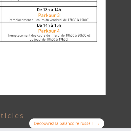
ticles
Découvrez la balançoire russe !!!
→