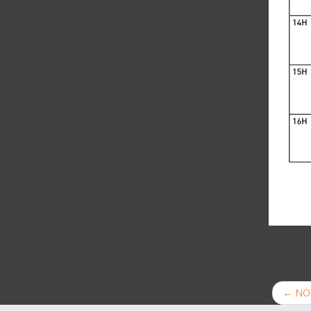
←
NOU