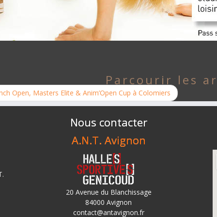
Parcourir les ar
nch Open, Masters Elite & Anim’Open Cup à Colomiers
Nous contacter
A.N.T. Avignon
T.
20 Avenue du Blanchissage
84000 Avignon
contact@antavignon.fr