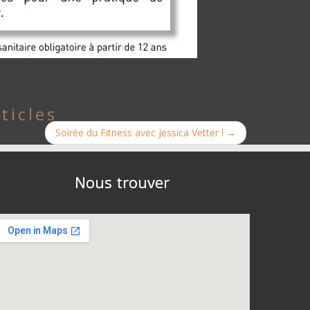
ticles
Soirée du Fitness avec Jessica Vetter !
→
Nous trouver