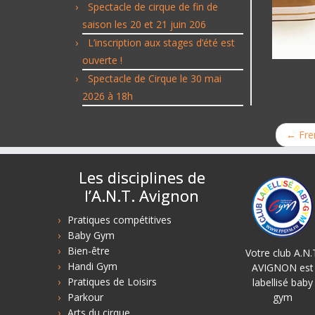
Spectacle de cirque de fin de
saison les 20 et 21 juin 206
L’inscription aux stages d’été est
ouverte !
Spectacle de Cirque le 30 mai
2026 à 18h
←
Fre
Les disciplines de
l’A.N.T. Avignon
Pratiques compétitives
Baby Gym
Bien-être
Votre club A.N.
Handi Gym
AVIGNON est
Pratiques de Loisirs
labellisé baby
Parkour
gym
Arts du cirque