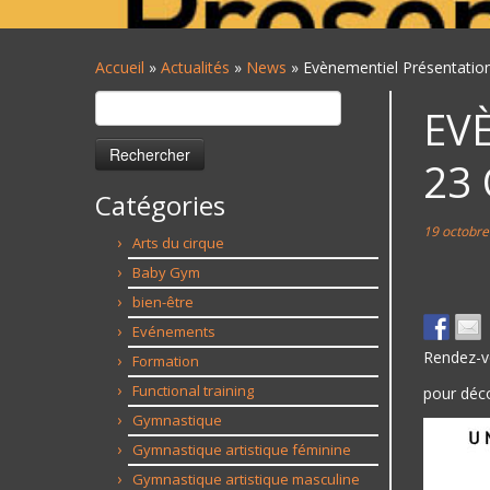
Accueil
»
Actualités
»
News
»
Evènementiel Présentatio
Rechercher :
EV
23
Catégories
19 octobre
Arts du cirque
Baby Gym
bien-être
Evénements
Rendez-v
Formation
Functional training
pour déco
Gymnastique
Gymnastique artistique féminine
Gymnastique artistique masculine