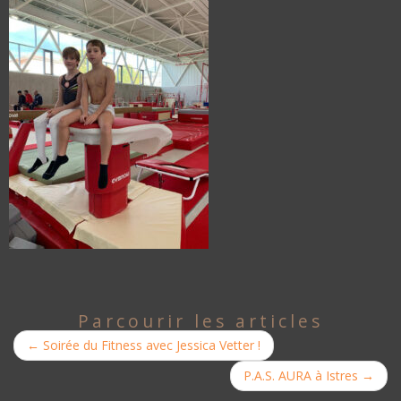
Parcourir les articles
←
Soirée du Fitness avec Jessica Vetter !
P.A.S. AURA à Istres
→