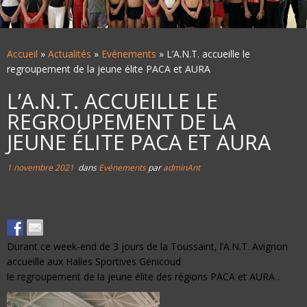
Accueil
»
Actualités
»
Evénements
»
L’A.N.T. accueille le
regroupement de la jeune élite PACA et AURA
L’A.N.T. ACCUEILLE LE
REGROUPEMENT DE LA
JEUNE ÉLITE PACA ET AURA
1 novembre 2021
dans
Evénements
par
adminAnt
Durant ce week-end de 3 jours de la Toussaint, l’A.N.T. Avignon
accueille aux Halles Sportives Génicoud
le regroupement de la jeune élite des régions PACA et AURA .