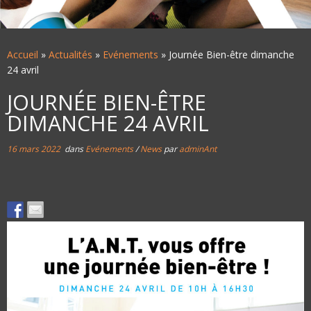
Accueil
»
Actualités
»
Evénements
»
Journée Bien-être dimanche
24 avril
JOURNÉE BIEN-ÊTRE
DIMANCHE 24 AVRIL
16 mars 2022
dans
Evénements
/
News
par
adminAnt