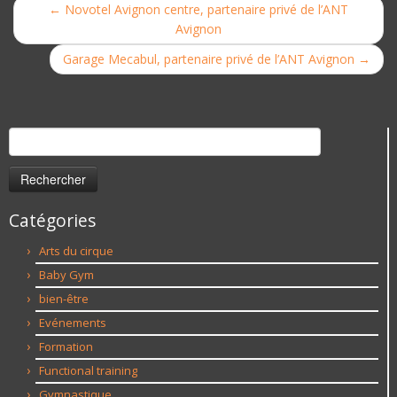
←
Novotel Avignon centre, partenaire privé de l’ANT
Avignon
Garage Mecabul, partenaire privé de l’ANT Avignon
→
Rechercher :
Catégories
Arts du cirque
Baby Gym
bien-être
Evénements
Formation
Functional training
Gymnastique