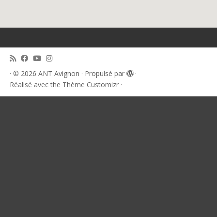
·
© 2026
ANT Avignon
·
Propulsé par
·
Réalisé avec the
Thème Customizr
·